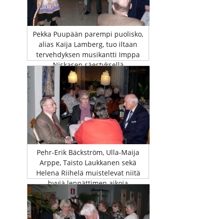
Pekka Puupään parempi puolisko,
alias Kaija Lamberg, tuo iltaan
tervehdyksen musikantti Imppa
Niskasen säestyksellä
Pehr-Erik Bäckström, Ulla-Maija
Arppe, Taisto Laukkanen sekä
Helena Riihelä muistelevat niitä
hyviä lennättimen aikoja