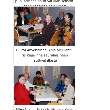
puolisoineen nauttivat illan solistin
Seppo Lehtosen esityksestä
Hillevi Ahvenainen, Anja Merilahti,
Iris Rajarinne seuralaisineen
nauttivat illasta
Ritva Niemi, Sirkka Huttunen, Kaija