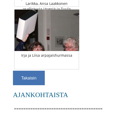
Larikka, Ansa Laakkonen
osallistuvia jäseniä ja Tuula
Seppälä iloinen”tukijäsen”
Irja ja Liisa arpajaishurmassa
Takaisin
AJANKOHTAISTA
======================================