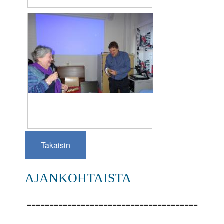
Takaisin
AJANKOHTAISTA
======================================